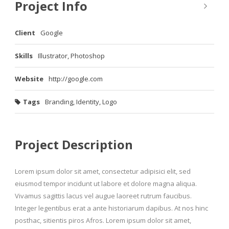
Project Info
Client
Google
Skills
Illustrator, Photoshop
Website
http://google.com
Tags
Branding
,
Identity
,
Logo
Project Description
Lorem ipsum dolor sit amet, consectetur adipisici elit, sed
eiusmod tempor incidunt ut labore et dolore magna aliqua.
Vivamus sagittis lacus vel augue laoreet rutrum faucibus.
Integer legentibus erat a ante historiarum dapibus. At nos hinc
posthac, sitientis piros Afros. Lorem ipsum dolor sit amet,