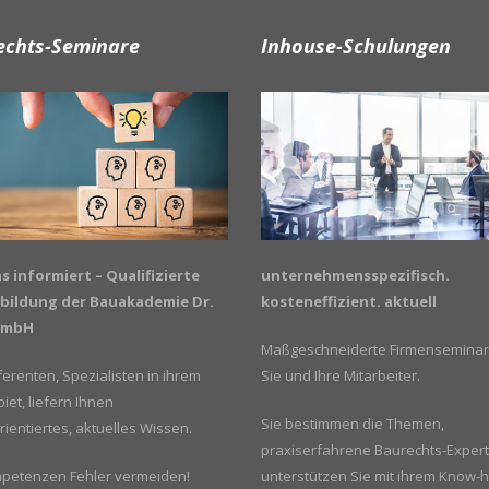
echts-Seminare
Inhouse-Schulungen
unternehmensspezifisch.
s informiert – Qualifizierte
kosteneffizient. aktuell
bildung der Bauakademie Dr.
GmbH
Maßgeschneiderte Firmenseminar
Sie und Ihre Mitarbeiter.
erenten, Spezialisten in ihrem
iet, liefern Ihnen
Sie bestimmen die Themen,
rientiertes, aktuelles Wissen.
praxiserfahrene Baurechts-Exper
unterstützen Sie mit ihrem Know-
mpetenzen Fehler vermeiden!