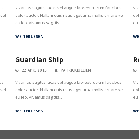
us
Vivamus sagittis lacus vel augue laoreet rutrum faucibus
Viv
 vel
dolor auctor. Nullam quis risus eget urna mollis ornare vel
dol
eu leo. Vivamus sagittis...
eu 
WEITERLESEN
WE
Guardian Ship
R
22 APR. 2015
PATRICKJULLIEN
us
Vivamus sagittis lacus vel augue laoreet rutrum faucibus
Viv
 vel
dolor auctor. Nullam quis risus eget urna mollis ornare vel
dol
eu leo. Vivamus sagittis...
eu 
WEITERLESEN
WE