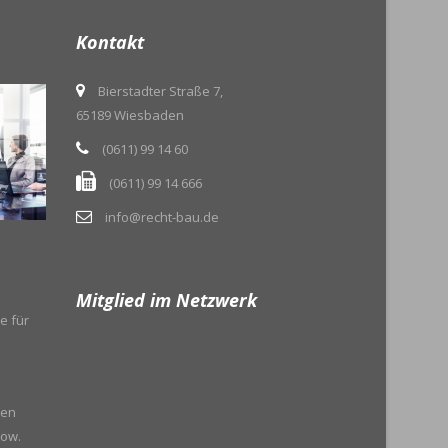
Kontakt
Bierstadter Straße 7,
65189 Wiesbaden
(0611) 99 14 60
(0611) 99 14 666
info@recht-bau.de
Mitglied im Netzwerk
e für
ten
how.