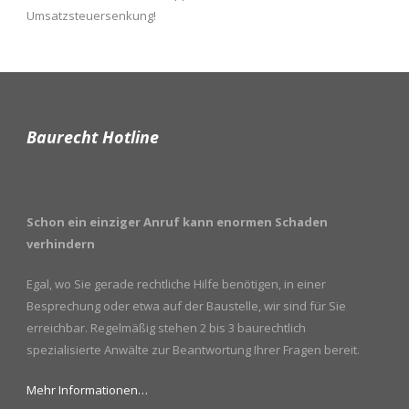
Umsatzsteuersenkung!
Baurecht Hotline
Schon ein einziger Anruf kann enormen Schaden
verhindern
Egal, wo Sie gerade rechtliche Hilfe benötigen, in einer
Besprechung oder etwa auf der Baustelle, wir sind für Sie
erreichbar. Regelmäßig stehen 2 bis 3 baurechtlich
spezialisierte Anwälte zur Beantwortung Ihrer Fragen bereit.
Mehr Informationen…